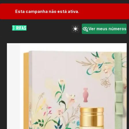
Esta campanha não está ativa.
Ver meus números