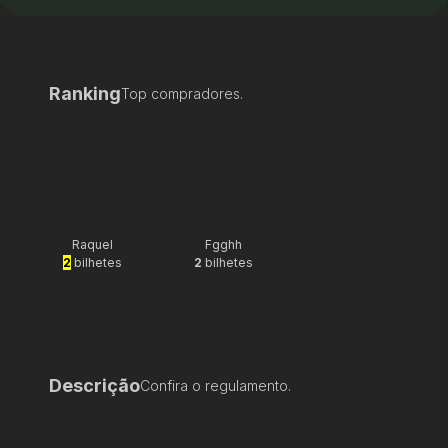
Ranking
Top compradores.
Raquel
Fgghh
2
bilhetes
2
bilhetes
Descrição
Confira o regulamento.