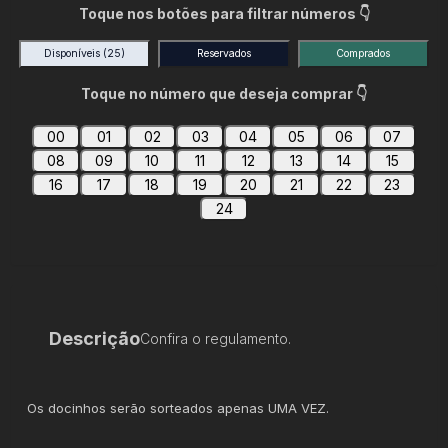
Toque nos botões para filtrar números 👇
Disponíveis
(25)
Reservados
Comprados
Toque no número que deseja comprar 👇
00
01
02
03
04
05
06
07
08
09
10
11
12
13
14
15
16
17
18
19
20
21
22
23
24
Descrição
Confira o regulamento.
Os docinhos serão sorteados apenas UMA VEZ.