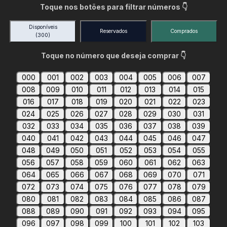
Toque nos botões para filtrar números 👇
Disponíveis
Reservados
Comprados
(300)
Toque no número que deseja comprar 👇
000
001
002
003
004
005
006
007
008
009
010
011
012
013
014
015
016
017
018
019
020
021
022
023
024
025
026
027
028
029
030
031
032
033
034
035
036
037
038
039
040
041
042
043
044
045
046
047
048
049
050
051
052
053
054
055
056
057
058
059
060
061
062
063
064
065
066
067
068
069
070
071
072
073
074
075
076
077
078
079
080
081
082
083
084
085
086
087
088
089
090
091
092
093
094
095
096
097
098
099
100
101
102
103