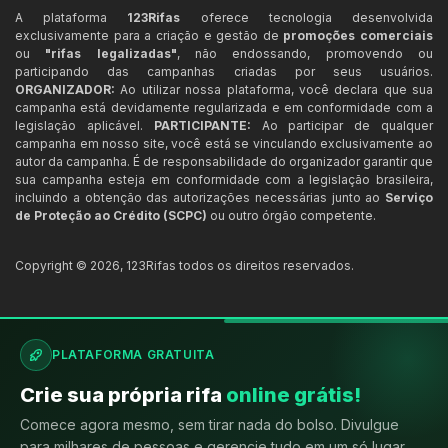
A plataforma
123Rifas
oferece tecnologia desenvolvida
exclusivamente para a criação e gestão de
promoções comerciais
ou
"rifas legalizadas"
, não endossando, promovendo ou
participando das campanhas criadas por seus usuários.
ORGANIZADOR:
Ao utilizar nossa plataforma, você declara que sua
campanha está devidamente regularizada e em conformidade com a
legislação aplicável.
PARTICIPANTE:
Ao participar de qualquer
campanha em nosso site, você está se vinculando exclusivamente ao
autor da campanha. É de responsabilidade do organizador garantir que
sua campanha esteja em conformidade com a legislação brasileira,
incluindo a obtenção das autorizações necessárias junto ao
Serviço
de Proteção ao Crédito (SCPC)
ou outro órgão competente.
Copyright ©
2026
,
123Rifas
todos os direitos reservados.
PLATAFORMA GRATUITA
Crie sua própria rifa
online grátis!
Comece agora mesmo, sem tirar nada do bolso. Divulgue
para milhares de pessoas e gerencie tudo em um só lugar.