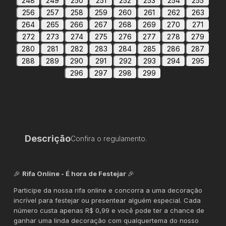
248
249
250
251
252
253
254
255
256
257
258
259
260
261
262
263
264
265
266
267
268
269
270
271
272
273
274
275
276
277
278
279
280
281
282
283
284
285
286
287
288
289
290
291
292
293
294
295
296
297
298
299
Descrição
Confira o regulamento.
🎉
Rifa Online - É hora de Festejar
🎉
Participe da nossa rifa online e concorra a uma decoração
incrível para festejar ou presentear alguém especial. Cada
número custa apenas R$ 0,99 e você pode ter a chance de
ganhar uma linda decoração com qualquertema do nosso