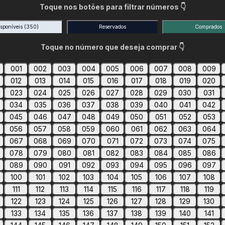
Toque nos botões para filtrar números 👇
isponíveis
(350)
Reservados
Comprados
Toque no número que deseja comprar 👇
001
002
003
004
005
006
007
008
009
012
013
014
015
016
017
018
019
020
023
024
025
026
027
028
029
030
031
034
035
036
037
038
039
040
041
042
045
046
047
048
049
050
051
052
053
056
057
058
059
060
061
062
063
064
067
068
069
070
071
072
073
074
075
078
079
080
081
082
083
084
085
086
089
090
091
092
093
094
095
096
097
100
101
102
103
104
105
106
107
108
111
112
113
114
115
116
117
118
119
122
123
124
125
126
127
128
129
130
133
134
135
136
137
138
139
140
141