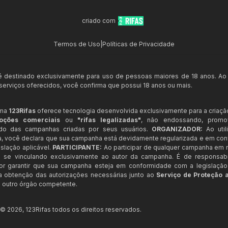
criado com
Termos de Uso
|
Políticas de Privacidade
 é destinado exclusivamente para uso de pessoas maiores de 18 anos. Ao
s serviços oferecidos, você confirma que possui 18 anos ou mais.
rma
123Rifas
oferece tecnologia desenvolvida exclusivamente para a criaçã
oções comerciais
ou
"rifas legalizadas"
, não endossando, prom
ndo das campanhas criadas por seus usuários.
ORGANIZADOR:
Ao util
a, você declara que sua campanha está devidamente regularizada e em co
slação aplicável.
PARTICIPANTE:
Ao participar de qualquer campanha em n
 se vinculando exclusivamente ao autor da campanha. É de responsab
or garantir que sua campanha esteja em conformidade com a legislação b
 a obtenção das autorizações necessárias junto ao
Serviço de Proteção 
 outro órgão competente.
t ©
2026
,
123Rifas
todos os direitos reservados.