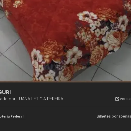
GURI
zado por
LUANA LETICIA PEREIRA
ver c
Bilhetes por apena
oteria Federal