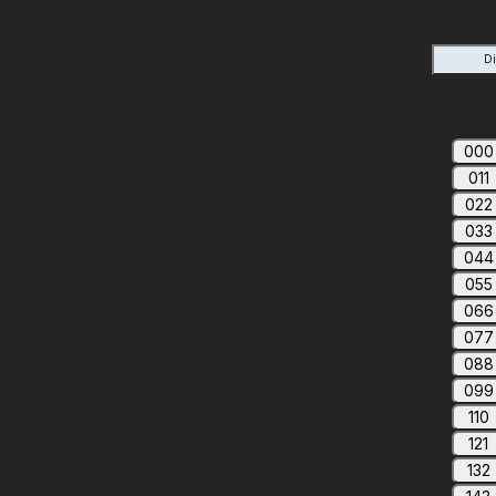
D
000
011
022
033
044
055
066
077
088
099
110
121
132