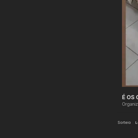
É OS 
Organi
Sorteio
L