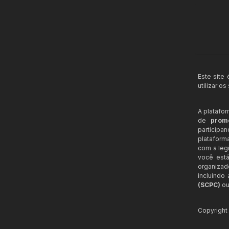
Este site
utilizar o
A platafo
de
prom
participa
plataform
com a legi
você está
organizad
incluindo
(SCPC)
ou
Copyrigh