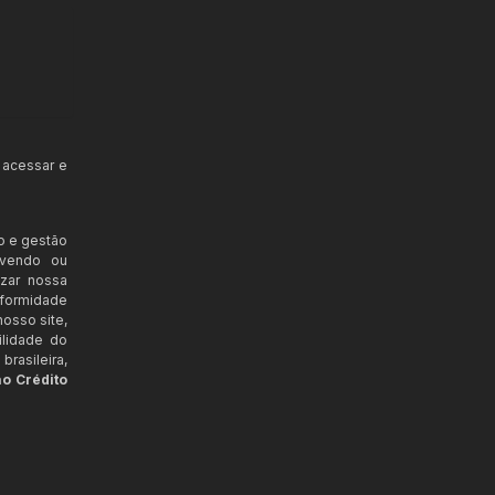
 acessar e
o e gestão
ovendo ou
izar nossa
nformidade
osso site,
ilidade do
rasileira,
ao Crédito