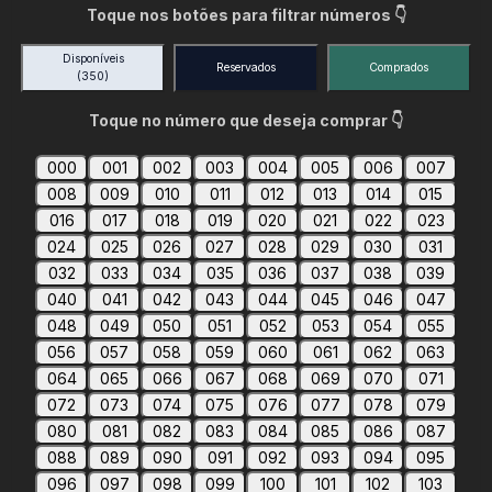
Toque nos botões para filtrar números 👇
Disponíveis
Reservados
Comprados
(350)
Toque no número que deseja comprar 👇
000
001
002
003
004
005
006
007
008
009
010
011
012
013
014
015
016
017
018
019
020
021
022
023
024
025
026
027
028
029
030
031
032
033
034
035
036
037
038
039
040
041
042
043
044
045
046
047
048
049
050
051
052
053
054
055
056
057
058
059
060
061
062
063
064
065
066
067
068
069
070
071
072
073
074
075
076
077
078
079
080
081
082
083
084
085
086
087
088
089
090
091
092
093
094
095
096
097
098
099
100
101
102
103