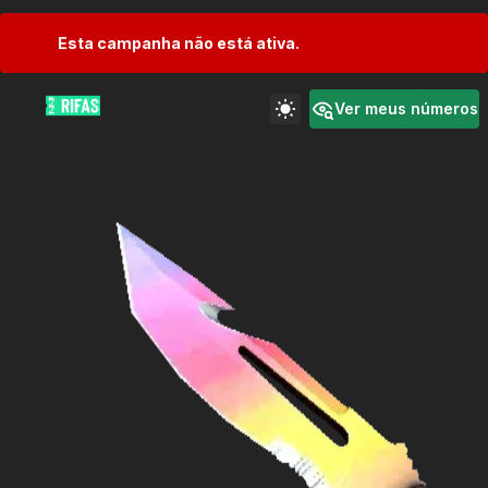
Esta campanha não está ativa.
Ver meus números