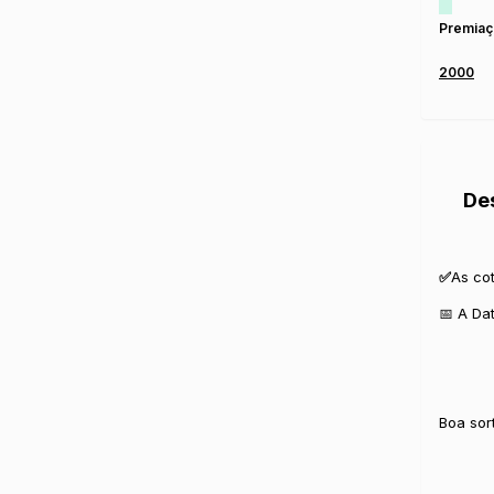
Premiaç
2000
De
✅
As co
📅 A Da
Boa sor