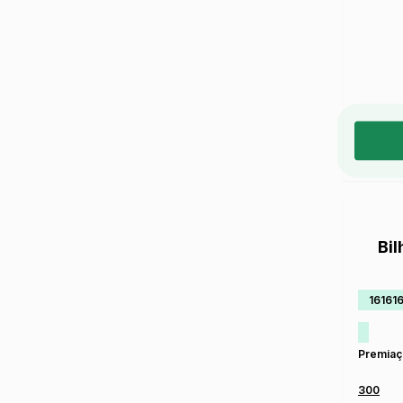
Bi
16161
Premiaç
300