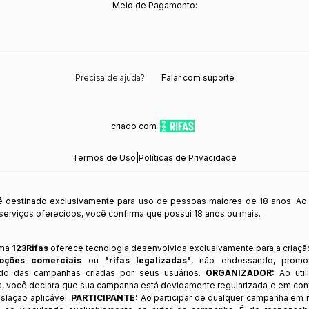
Meio de Pagamento:
Precisa de ajuda?
Falar com suporte
criado com
Termos de Uso
|
Políticas de Privacidade
 é destinado exclusivamente para uso de pessoas maiores de 18 anos. Ao
s serviços oferecidos, você confirma que possui 18 anos ou mais.
rma
123Rifas
oferece tecnologia desenvolvida exclusivamente para a criaçã
oções comerciais
ou
"rifas legalizadas"
, não endossando, prom
ndo das campanhas criadas por seus usuários.
ORGANIZADOR:
Ao util
a, você declara que sua campanha está devidamente regularizada e em co
slação aplicável.
PARTICIPANTE:
Ao participar de qualquer campanha em n