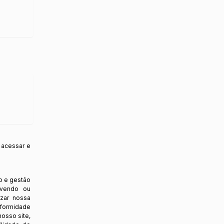
 acessar e
o e gestão
ovendo ou
izar nossa
nformidade
osso site,