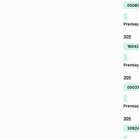
00083
Premiaç
300
18042
Premiaç
300
0003
Premiaç
300
3092