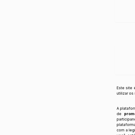
Este site
utilizar o
A platafo
de
prom
participa
plataform
com a legi