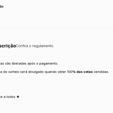
ão
scrição
Confira o regulamento.
tas são liberadas após o pagamento.
ta do sorteio será divulgado quando obter 100
% das cotas
vendidas.
te a todos 🍀