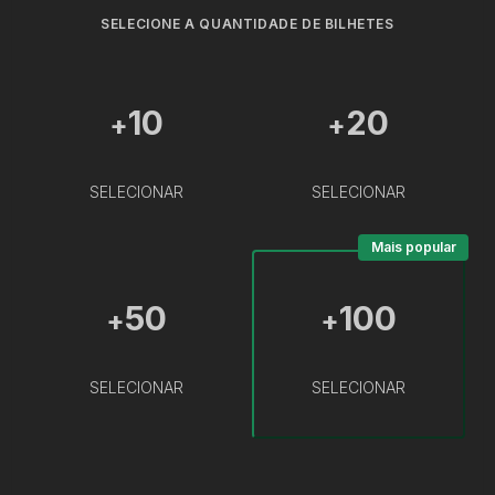
SELECIONE A QUANTIDADE DE BILHETES
10
20
+
+
SELECIONAR
SELECIONAR
Mais popular
50
100
+
+
SELECIONAR
SELECIONAR