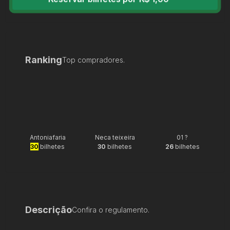
Ranking
Top compradores.
Antoniafaria
Neca teixeira
01 ?
30
bilhetes
30
bilhetes
26
bilhetes
Descrição
Confira o regulamento.