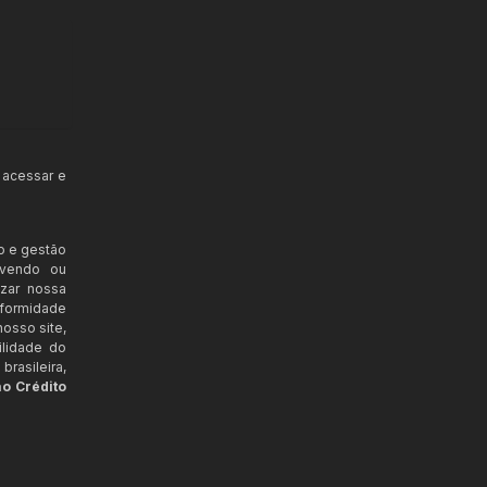
 acessar e
o e gestão
ovendo ou
izar nossa
nformidade
osso site,
ilidade do
rasileira,
ao Crédito