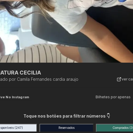
ATURA CECILIA
zado por
Camila Fernandes cardia araujo
ver c
Bilhetes por apenas
ive No Instagram
Toque nos botões para filtrar números 👇
isponíveis
(247)
Reservados
Comprados
(3