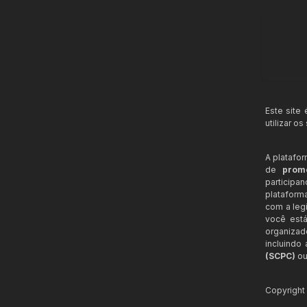
Este site
utilizar o
A platafo
de
prom
participa
plataform
com a legi
você está
organizad
incluindo
(SCPC)
ou
Copyrigh