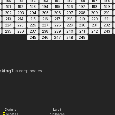
180
181
182
183
184
185
186
187
188
191
192
193
194
195
196
197
198
199
202
203
204
205
206
207
208
209
210
213
214
215
216
217
218
219
220
221
224
225
226
227
228
229
230
231
232
235
236
237
238
239
240
241
242
243
245
246
247
248
249
nking
Top compradores.
Dorinha
Luis jr
2
bilhetes
1
bilhetes