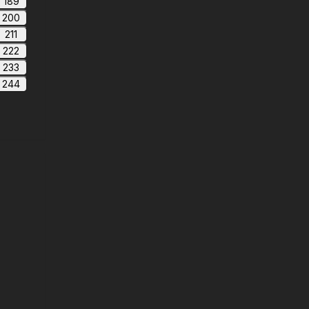
189
200
211
222
233
244