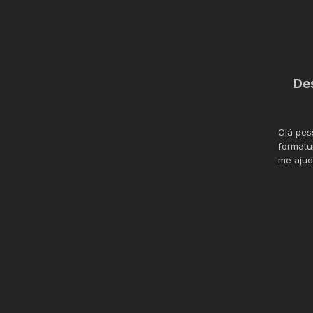
De
Olá pes
formatu
me ajud