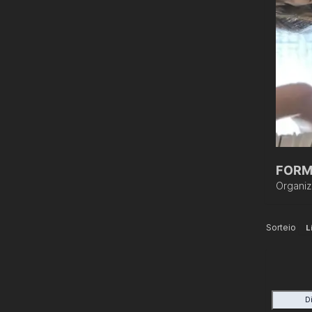
FORM
Organi
Sorteio
L
D