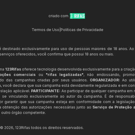
criado com
Termos de Uso
|
Políticas de Privacidade
 é destinado exclusivamente para uso de pessoas maiores de 18 anos. Ao
s serviços oferecidos, você confirma que possui 18 anos ou mais.
rma
123Rifas
oferece tecnologia desenvolvida exclusivamente para a criaçã
oções comerciais
ou
"rifas legalizadas"
, não endossando, prom
ndo das campanhas criadas por seus usuários.
ORGANIZADOR:
Ao util
a, você declara que sua campanha está devidamente regularizada e em co
slação aplicável.
PARTICIPANTE:
Ao participar de qualquer campanha em n
 se vinculando exclusivamente ao autor da campanha. É de responsab
or garantir que sua campanha esteja em conformidade com a legislação b
 a obtenção das autorizações necessárias junto ao
Serviço de Proteção 
 outro órgão competente.
t ©
2026
,
123Rifas
todos os direitos reservados.