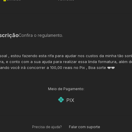
scrição
Confira o regulamento.
soal , estou fazendo esta rifa para ajudar nos custos da minha tão so
ra, e conto com a sua ajuda para realizar essa linda formatura, além d
ando você irá concorrer a 100,00 reais no Pix , Boa sorte ❤️❤️
Meio de Pagamento:
PIX
Precisa de ajuda?
Falar com suporte