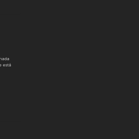
nhada
e está