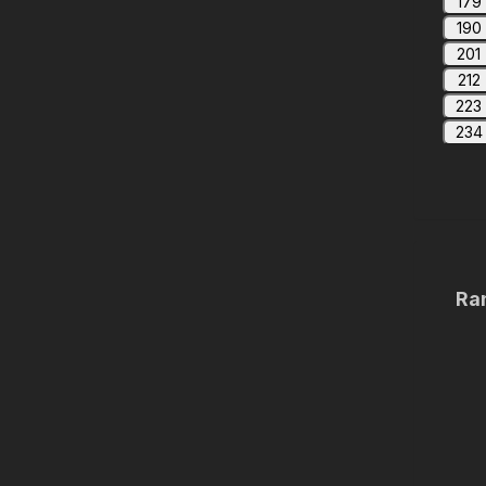
179
190
201
212
223
234
Ra