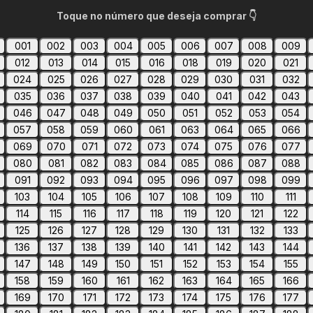
Toque no número que deseja comprar 👇
001
002
003
004
005
006
007
008
009
012
013
014
015
016
018
019
020
021
024
025
026
027
028
029
030
031
032
035
036
037
038
039
040
041
042
043
046
047
048
049
050
051
052
053
054
057
058
059
060
061
063
064
065
066
069
070
071
072
073
074
075
076
077
080
081
082
083
084
085
086
087
088
091
092
093
094
095
096
097
098
099
103
104
105
106
107
108
109
110
111
114
115
116
117
118
119
120
121
122
125
126
127
128
129
130
131
132
133
136
137
138
139
140
141
142
143
144
147
148
149
150
151
152
153
154
155
158
159
160
161
162
163
164
165
166
169
170
171
172
173
174
175
176
177