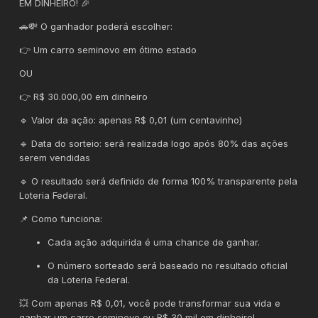
EM DINHEIRO! 🎉
🚗💸 O ganhador poderá escolher:
👉 Um carro seminovo em ótimo estado
OU
👉 R$ 30.000,00 em dinheiro
🔹 Valor da ação: apenas R$ 0,01 (um centavinho)
🔹 Data do sorteio: será realizada logo após 80% das ações
serem vendidas
🔹 O resultado será definido de forma 100% transparente pela
Loteria Federal.
📌 Como funciona:
Cada ação adquirida é uma chance de ganhar.
O número sorteado será baseado no resultado oficial
da Loteria Federal.
💥 Com apenas R$ 0,01, você pode transformar sua vida e
ganhar um carro seminovo ou R$ 30 mil em dinheiro!