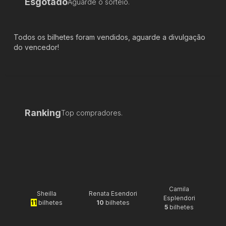
Esgotado
Aguarde o sorteio.
Todos os bilhetes foram vendidos, aguarde a divulgação
do vencedor!
Ranking
Top compradores.
Camila
Sheilla
Renata Esendori
Esplendori
11
bilhetes
10
bilhetes
5
bilhetes