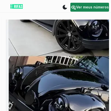
Ver meus números