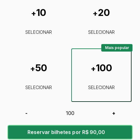
10
20
+
+
SELECIONAR
SELECIONAR
Mais popular
50
100
+
+
SELECIONAR
SELECIONAR
-
+
Reservar bilhetes por R$ 90,00