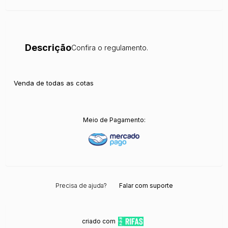
Descrição
Confira o regulamento.
Venda de todas as cotas
Meio de Pagamento:
Precisa de ajuda?
Falar com suporte
criado com