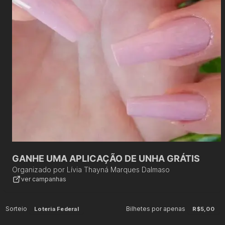
GANHE UMA APLICAÇÃO DE UNHA GRÁTIS
Organizado por
Lívia Thayná Marques Dalmaso
ver campanhas
Sorteio
Bilhetes por apenas
Loteria Federal
R$5,00