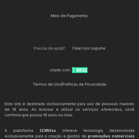
Meio de Pagamento:
Precisa de ajuda?
Falar com suporte
criado com
Termos de Uso
|
Políticas de Privacidade
Este site é destinado exclusivamente para uso de pessoas maiores
de 18 anos. Ao acessar e utilizar os serviços oferecidos, você
confirma que possui 18 anos ou mais.
A plataforma
123Rifas
oferece tecnologia desenvolvida
exclusivamente para a criação e gestão de
promoções comerciais