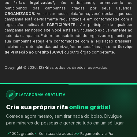
ou
"rifas legalizadas"
, não endossando, promovendo ou
participando das campanhas criadas por seus usuários.
ORGANIZADOR:
Ao utilizar nossa plataforma, você declara que sua
campanha está devidamente regularizada e em conformidade com a
legislação aplicável.
PARTICIPANTE:
Ao participar de qualquer
campanha em nosso site, você está se vinculando exclusivamente ao
autor da campanha. É de responsabilidade do organizador garantir que
sua campanha esteja em conformidade com a legislação brasileira,
incluindo a obtenção das autorizações necessárias junto ao
Serviço
de Proteção ao Crédito (SCPC)
ou outro órgão competente.
Copyright ©
2026
,
123Rifas
todos os direitos reservados.
PLATAFORMA GRATUITA
Crie sua própria rifa
online grátis!
Comece agora mesmo, sem tirar nada do bolso. Divulgue
para milhares de pessoas e gerencie tudo em um só lugar.
100% gratuito
Sem taxa de adesão
Pagamento via Pix