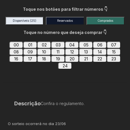
Toque nos botões para filtrar números 👇
Disponíveis
(25)
Reservados
Comprados
Toque no número que deseja comprar 👇
00
01
02
03
04
05
06
07
08
09
10
11
12
13
14
15
16
17
18
19
20
21
22
23
24
Descrição
Confira o regulamento.
O sorteio ocorrerá no dia 23/06