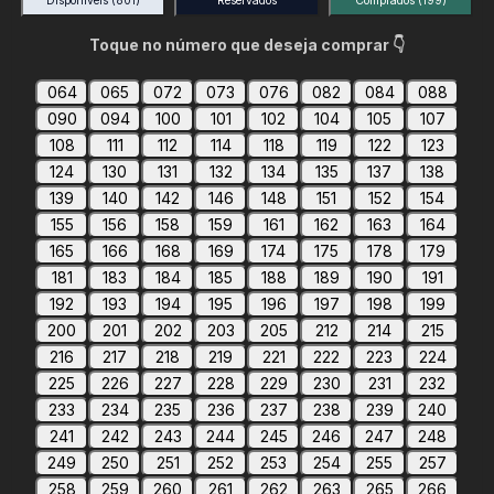
Disponíveis
(801)
Reservados
Comprados
(199)
Toque no número que deseja comprar 👇
064
065
072
073
076
082
084
088
090
094
100
101
102
104
105
107
108
111
112
114
118
119
122
123
124
130
131
132
134
135
137
138
139
140
142
146
148
151
152
154
155
156
158
159
161
162
163
164
165
166
168
169
174
175
178
179
181
183
184
185
188
189
190
191
192
193
194
195
196
197
198
199
200
201
202
203
205
212
214
215
216
217
218
219
221
222
223
224
225
226
227
228
229
230
231
232
233
234
235
236
237
238
239
240
241
242
243
244
245
246
247
248
249
250
251
252
253
254
255
257
258
259
260
261
262
263
265
266