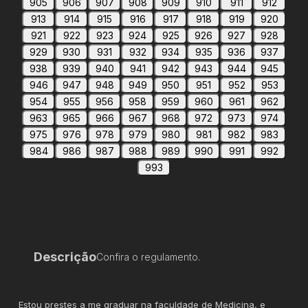
905
906
907
908
909
910
911
912
913
914
915
916
917
918
919
920
921
922
923
924
925
926
927
928
929
930
931
932
934
935
936
937
938
939
940
941
942
943
944
945
946
947
948
949
950
951
952
953
954
955
956
958
959
960
961
962
963
965
966
967
968
972
973
974
975
976
978
979
980
981
982
983
984
986
987
988
989
990
991
992
993
Descrição
Confira o regulamento.
Estou prestes a me graduar na faculdade de Medicina, e