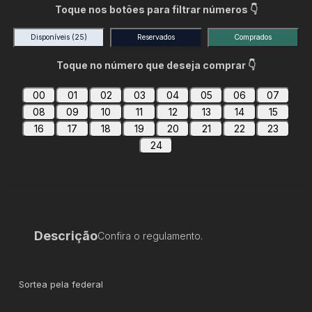
Toque nos botões para filtrar números 👇
Disponíveis
(25)
Reservados
Comprados
Toque no número que deseja comprar 👇
00
01
02
03
04
05
06
07
08
09
10
11
12
13
14
15
16
17
18
19
20
21
22
23
24
Descrição
Confira o regulamento.
Sortea pela federal