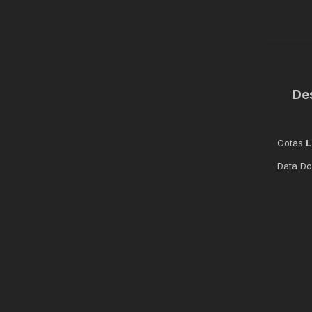
De
Cotas
L
Data Do
BOA