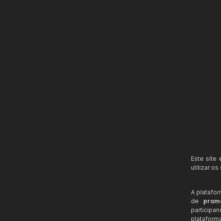
Este site
utilizar o
A platafo
de
prom
participa
plataform