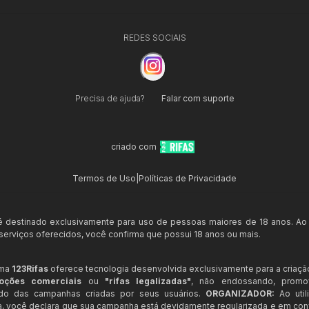
REDES SOCIAIS
Precisa de ajuda?
Falar com suporte
criado com
Termos de Uso
|
Políticas de Privacidade
 é destinado exclusivamente para uso de pessoas maiores de 18 anos. Ao
s serviços oferecidos, você confirma que possui 18 anos ou mais.
rma
123Rifas
oferece tecnologia desenvolvida exclusivamente para a criaçã
oções comerciais
ou
"rifas legalizadas"
, não endossando, prom
ndo das campanhas criadas por seus usuários.
ORGANIZADOR:
Ao util
a, você declara que sua campanha está devidamente regularizada e em co