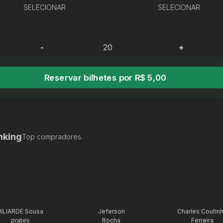
SELECIONAR
SELECIONAR
-
+
Reservar bilhetes por R$ 5,00
nking
Top compradores.
JILIARDE Sousa
Jeferson
Charles Coutin
prates
Rocha
Ferreira