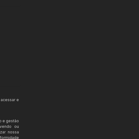
 acessar e
o e gestão
ovendo ou
izar nossa
nformidade