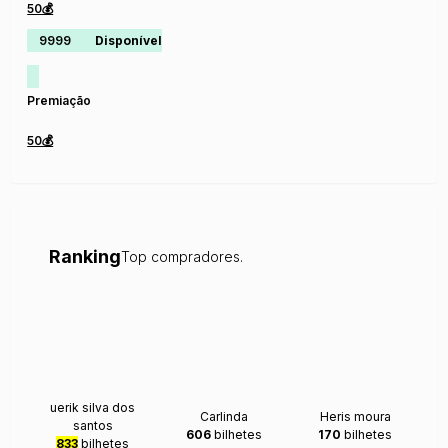
50💰
9999
Disponível
Premiação
50💰
Ranking
Top compradores.
uerik silva dos
Carlinda
Heris moura
santos
606
bilhetes
170
bilhetes
833
bilhetes