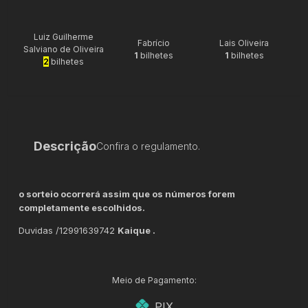
Luiz Guilherme
Fabrício
Lais Oliveira
Salviano de Oliveira
1
bilhetes
1
bilhetes
2
bilhetes
Descrição
Confira o regulamento.
o sorteio ocorrerá assim que os números forem
completamente escolhidos.
Duvidas /12991639742
Kaique .
Meio de Pagamento:
PIX