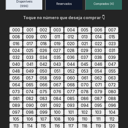
Disponíveis
Reservados
Comprados
(4)
(996)
Toque no número que deseja comprar 👇
000
001
002
003
004
005
006
007
008
009
010
011
012
013
014
015
016
017
018
019
020
021
022
023
024
025
026
027
028
029
030
031
032
033
034
035
036
037
038
039
040
041
042
043
044
045
046
047
048
049
050
051
052
053
054
055
056
057
058
059
060
061
062
063
064
065
066
067
068
070
071
072
073
074
075
076
077
078
079
080
081
082
083
084
085
086
087
088
089
090
091
092
093
094
095
096
097
098
099
100
101
102
103
104
105
106
107
108
109
110
111
112
113
114
115
116
117
118
119
120