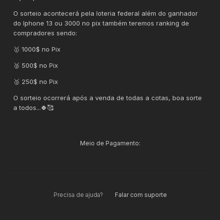
O sorteio acontecerá pela loteria federal além do ganhador
do Iphone 13 ou 3000 no pix também teremos ranking de
compradores sendo:
🥇 1000$ no Pix
🥈 500$ no Pix
🥉 250$ no Pix
O sorteio ocorrerá após a venda de todas a cotas, boa sorte
a todos...🍀🥰
Meio de Pagamento:
Precisa de ajuda?
Falar com suporte