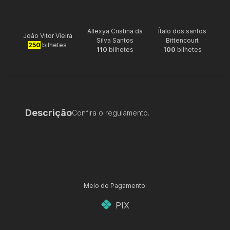
Allexya Cristina da
Ítalo dos santos
João Vitor Vieira
Silva Santos
Bittencourt
250
bilhetes
110
bilhetes
100
bilhetes
Descrição
Confira o regulamento.
Meio de Pagamento:
PIX