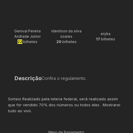
Genival Pereira
Idenilson da silva
eryka
Andrade Junior
soares
17
bilhetes
22
bilhetes
20
bilhetes
Descrição
Confira o regulamento.
Sorteio Realizado pela loteria federal, será realizado assim
que for vendido 70% dos números ou todos eles . Mostrarei
tudo ao vivo.
Meio de Pagamento: