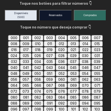
Toque nos botões para filtrar números 👇
Disponíveis
Reservados
Comprados
(500)
Toque no número que deseja comprar 👇
000
001
002
003
004
005
006
007
008
009
010
011
012
013
014
015
016
017
018
019
020
021
022
023
024
025
026
027
028
029
030
031
032
033
034
035
036
037
038
039
040
041
042
043
044
045
046
047
048
049
050
051
052
053
054
055
056
057
058
059
060
061
062
063
064
065
066
067
068
069
070
071
072
073
074
075
076
077
078
079
080
081
082
083
084
085
086
087
088
089
090
091
092
093
094
095
096
097
098
099
100
101
102
103