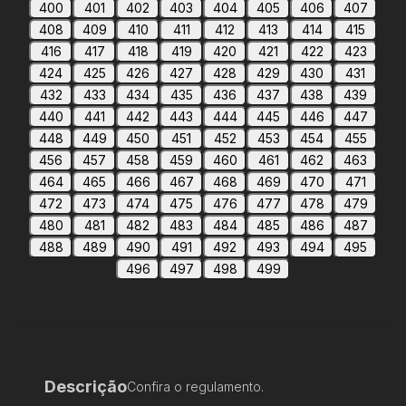
400
401
402
403
404
405
406
407
408
409
410
411
412
413
414
415
416
417
418
419
420
421
422
423
424
425
426
427
428
429
430
431
432
433
434
435
436
437
438
439
440
441
442
443
444
445
446
447
448
449
450
451
452
453
454
455
456
457
458
459
460
461
462
463
464
465
466
467
468
469
470
471
472
473
474
475
476
477
478
479
480
481
482
483
484
485
486
487
488
489
490
491
492
493
494
495
496
497
498
499
Descrição
Confira o regulamento.