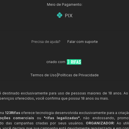
Meio de Pagamento:
PIX
Precisa de ajuda?
Falar com suporte
criado com
Termos de Uso
|
Políticas de Privacidade
 é destinado exclusivamente para uso de pessoas maiores de 18 anos. Ao
s serviços oferecidos, você confirma que possui 18 anos ou mais.
rma
123Rifas
oferece tecnologia desenvolvida exclusivamente para a criaçã
oções comerciais
ou
"rifas legalizadas"
, não endossando, prom
ndo das campanhas criadas por seus usuários.
ORGANIZADOR:
Ao util
a, você declara que sua campanha está devidamente regularizada e em co