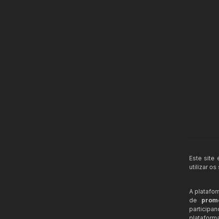
Este site
utilizar o
A platafo
de
prom
participa
plataform