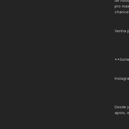
de noss
pro max
chances
Venha p
**Sorte
Instagr
Desde j
apoio, 