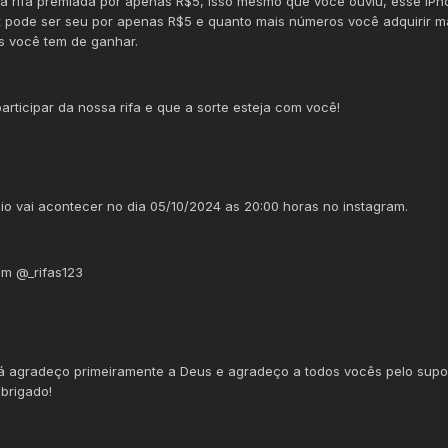
a rifa premiada por apenas R$5, isso mesmo que você ouviu, esse iPh
 pode ser seu por apenas R$5 e quanto mais números você adquirir m
 você tem de ganhar.
articipar da nossa rifa e que a sorte esteja com você!
io vai acontecer no dia 05/10/2024 as 20:00 horas no instagram.
am @_rifas123
á agradeço primeiramente a Deus e agradeço a todos vocês pelo supo
obrigado!