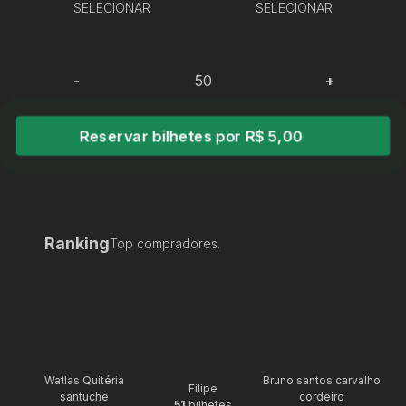
SELECIONAR
SELECIONAR
-
+
Reservar bilhetes por R$ 5,00
Ranking
Top compradores.
Watlas Quitéria
Bruno santos carvalho
Filipe
santuche
cordeiro
51
bilhetes