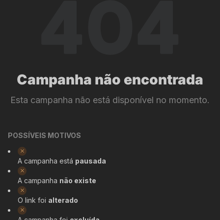
Campanha não encontrada
Esta campanha não está disponível no momento.
POSSÍVEIS MOTIVOS
A campanha está
pausada
A campanha
não existe
O link foi
alterado
A campanha foi
excluída