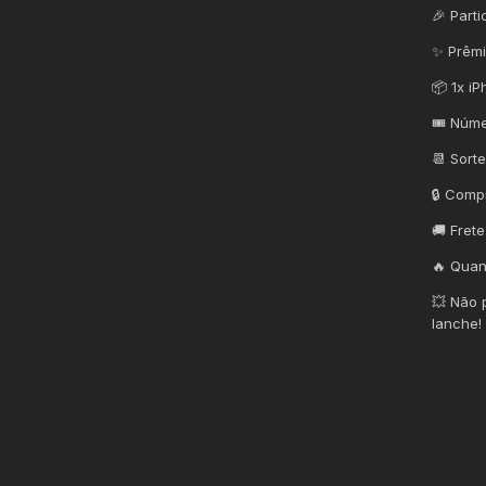
🎉 Part
✨ Prêmi
📦 1x i
🎟️ Núm
📆 Sort
🔒 Comp
🚚 Frete
🔥 Quan
💥 Não 
lanche!