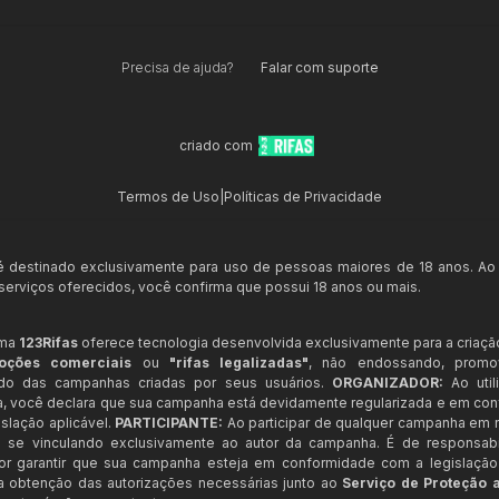
Precisa de ajuda?
Falar com suporte
criado com
Termos de Uso
|
Políticas de Privacidade
 é destinado exclusivamente para uso de pessoas maiores de 18 anos. Ao
s serviços oferecidos, você confirma que possui 18 anos ou mais.
rma
123Rifas
oferece tecnologia desenvolvida exclusivamente para a criaçã
oções comerciais
ou
"rifas legalizadas"
, não endossando, prom
ndo das campanhas criadas por seus usuários.
ORGANIZADOR:
Ao util
a, você declara que sua campanha está devidamente regularizada e em co
slação aplicável.
PARTICIPANTE:
Ao participar de qualquer campanha em n
 se vinculando exclusivamente ao autor da campanha. É de responsab
or garantir que sua campanha esteja em conformidade com a legislação b
 a obtenção das autorizações necessárias junto ao
Serviço de Proteção 