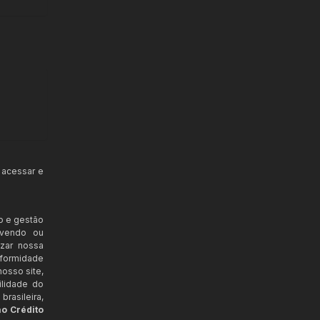
 acessar e
o e gestão
ovendo ou
izar nossa
nformidade
osso site,
ilidade do
rasileira,
ao Crédito