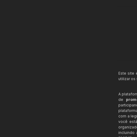
Este site
utilizar o
A platafo
de
prom
participa
plataform
com a legi
você está
organizad
incluindo