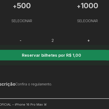
500
1000
+
+
SELECIONAR
SELECIONAR
-
+
Reservar bilhetes por R$ 1,00
scrição
Confira o regulamento.
 OFICIAL – iPhone 16 Pro Max 🚨