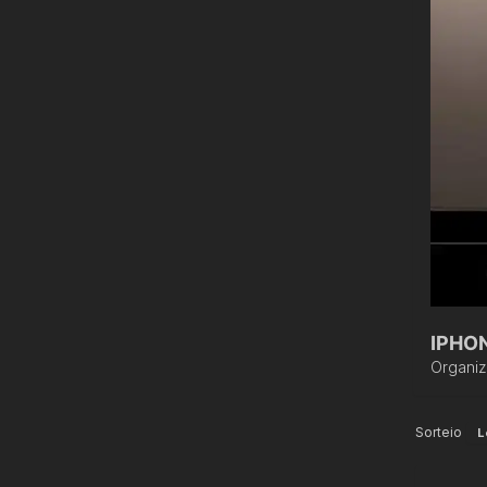
IPHO
Organi
Sorteio
L