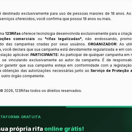
 é destinado exclusivamente para uso de pessoas maiores de 18 anos. Ao
s serviços oferecidos, você confirma que possui 18 anos ou mais.
rma
123Rifas
oferece tecnologia desenvolvida exclusivamente para a criaçã
oções comerciais
ou
"rifas legalizadas"
, não endossando, prom
ndo das campanhas criadas por seus usuários.
ORGANIZADOR:
Ao util
a, você declara que sua campanha está devidamente regularizada e em co
slação aplicável.
PARTICIPANTE:
Ao participar de qualquer campanha em n
 se vinculando exclusivamente ao autor da campanha. É de responsab
or garantir que sua campanha esteja em conformidade com a legislação b
 a obtenção das autorizações necessárias junto ao
Serviço de Proteção 
 outro órgão competente.
t ©
2026
,
123Rifas
todos os direitos reservados.
ATAFORMA GRATUITA
sua própria rifa
online grátis!