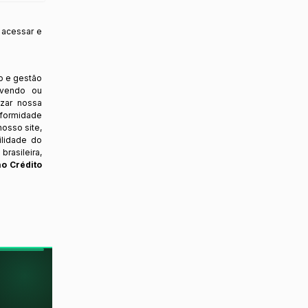
 acessar e
o e gestão
ovendo ou
izar nossa
nformidade
osso site,
ilidade do
rasileira,
ao Crédito