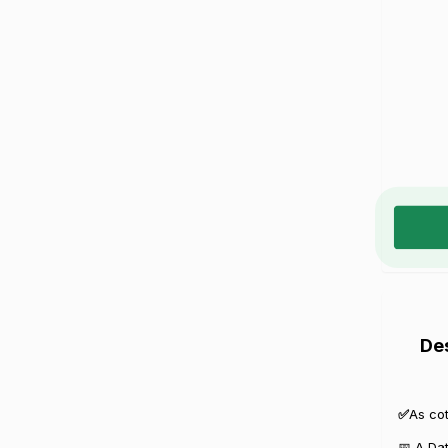
De
✅
As co
📅 A Da