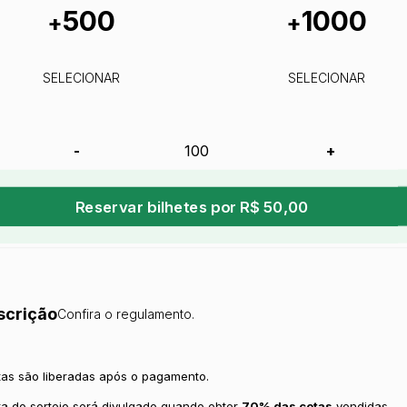
500
1000
+
+
SELECIONAR
SELECIONAR
-
+
Reservar bilhetes por R$ 50,00
scrição
Confira o regulamento.
tas são liberadas após o pagamento.
ta do sorteio será divulgado quando obter
70% das cotas
vendidas.