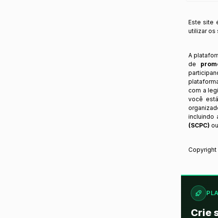
Este site
utilizar o
A platafo
de
prom
participa
plataform
com a legi
você está
organizad
incluindo
(SCPC)
ou
Copyrigh
PL
Crie 