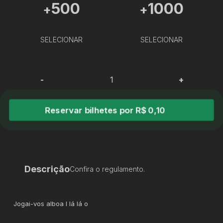
500
1000
+
+
SELECIONAR
SELECIONAR
-
+
Reservar bilhetes por R$ 0,10
Descrição
Confira o regulamento.
Jogai-vos alboa l lá lá o