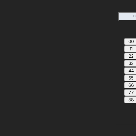
D
00
11
22
33
44
55
66
77
88