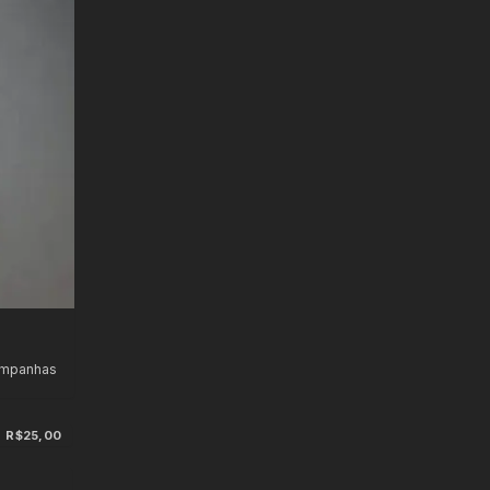
ampanhas
R$25,00