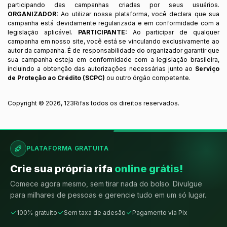
participando das campanhas criadas por seus usuários.
ORGANIZADOR:
Ao utilizar nossa plataforma, você declara que sua
campanha está devidamente regularizada e em conformidade com a
legislação aplicável.
PARTICIPANTE:
Ao participar de qualquer
campanha em nosso site, você está se vinculando exclusivamente ao
autor da campanha. É de responsabilidade do organizador garantir que
sua campanha esteja em conformidade com a legislação brasileira,
incluindo a obtenção das autorizações necessárias junto ao
Serviço
de Proteção ao Crédito (SCPC)
ou outro órgão competente.
Copyright ©
2026
,
123Rifas
todos os direitos reservados.
PLATAFORMA GRATUITA
Crie sua própria rifa
online grátis!
Comece agora mesmo, sem tirar nada do bolso. Divulgue
para milhares de pessoas e gerencie tudo em um só lugar.
100% gratuito
Sem taxa de adesão
Pagamento via Pix