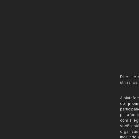
Este site
utilizar o
A platafo
de
prom
participa
plataform
com a legi
você está
organizad
incluindo