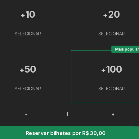
10
20
+
+
SELECIONAR
SELECIONAR
Mais popular
50
100
+
+
SELECIONAR
SELECIONAR
-
+
Reservar bilhetes por R$ 30,00