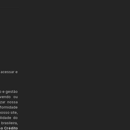
 acessar e
o e gestão
ovendo ou
izar nossa
nformidade
osso site,
ilidade do
rasileira,
ao Crédito