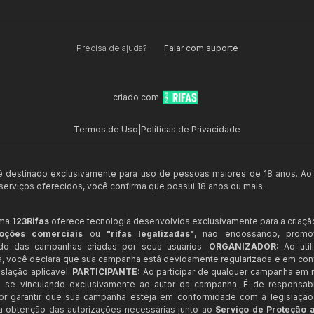
Precisa de ajuda?
Falar com suporte
criado com
Termos de Uso
|
Políticas de Privacidade
 é destinado exclusivamente para uso de pessoas maiores de 18 anos. Ao
s serviços oferecidos, você confirma que possui 18 anos ou mais.
rma
123Rifas
oferece tecnologia desenvolvida exclusivamente para a criaçã
oções comerciais
ou
"rifas legalizadas"
, não endossando, prom
ndo das campanhas criadas por seus usuários.
ORGANIZADOR:
Ao util
a, você declara que sua campanha está devidamente regularizada e em co
slação aplicável.
PARTICIPANTE:
Ao participar de qualquer campanha em n
 se vinculando exclusivamente ao autor da campanha. É de responsab
or garantir que sua campanha esteja em conformidade com a legislação b
 a obtenção das autorizações necessárias junto ao
Serviço de Proteção 