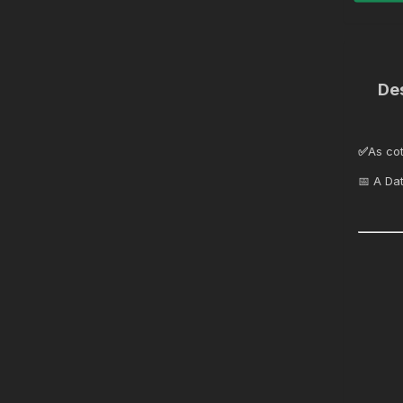
De
✅
As co
📅 A Da