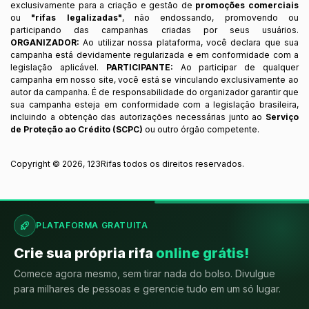
exclusivamente para a criação e gestão de
promoções comerciais
ou
"rifas legalizadas"
, não endossando, promovendo ou
participando das campanhas criadas por seus usuários.
ORGANIZADOR:
Ao utilizar nossa plataforma, você declara que sua
campanha está devidamente regularizada e em conformidade com a
legislação aplicável.
PARTICIPANTE:
Ao participar de qualquer
campanha em nosso site, você está se vinculando exclusivamente ao
autor da campanha. É de responsabilidade do organizador garantir que
sua campanha esteja em conformidade com a legislação brasileira,
incluindo a obtenção das autorizações necessárias junto ao
Serviço
de Proteção ao Crédito (SCPC)
ou outro órgão competente.
Copyright ©
2026
,
123Rifas
todos os direitos reservados.
PLATAFORMA GRATUITA
Crie sua própria rifa
online grátis!
Comece agora mesmo, sem tirar nada do bolso. Divulgue
para milhares de pessoas e gerencie tudo em um só lugar.