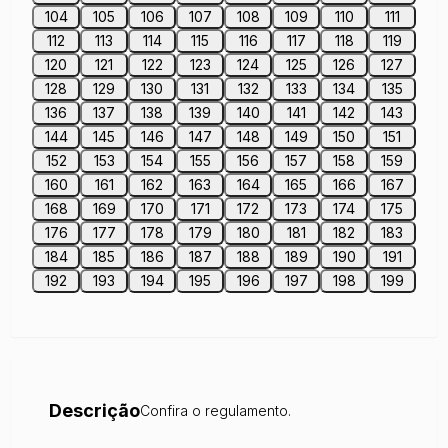
104
105
106
107
108
109
110
111
112
113
114
115
116
117
118
119
120
121
122
123
124
125
126
127
128
129
130
131
132
133
134
135
136
137
138
139
140
141
142
143
144
145
146
147
148
149
150
151
152
153
154
155
156
157
158
159
160
161
162
163
164
165
166
167
168
169
170
171
172
173
174
175
176
177
178
179
180
181
182
183
184
185
186
187
188
189
190
191
192
193
194
195
196
197
198
199
Descrição
Confira o regulamento.