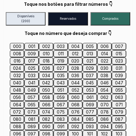
Toque nos botões para filtrar números 👇
Disponíveis
Reservados
Comprados
(200)
Toque no número que deseja comprar 👇
000
001
002
003
004
005
006
007
008
009
010
011
012
013
014
015
016
017
018
019
020
021
022
023
024
025
026
027
028
029
030
031
032
033
034
035
036
037
038
039
040
041
042
043
044
045
046
047
048
049
050
051
052
053
054
055
056
057
058
059
060
061
062
063
064
065
066
067
068
069
070
071
072
073
074
075
076
077
078
079
080
081
082
083
084
085
086
087
088
089
090
091
092
093
094
095
096
097
098
099
100
101
102
103