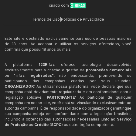
criado com
Termos de Uso
|
Políticas de Privacidade
Este site é destinado exclusivamente para uso de pessoas maiores
de 18 anos. Ao acessar e utilizar os serviços oferecidos, você
confirma que possui 18 anos ou mais.
A plataforma
123Rifas
oferece tecnologia desenvolvida
exclusivamente para a criação e gestão de
promoções comerciais
ou
"rifas legalizadas"
, não endossando, promovendo ou
participando das campanhas criadas por seus usuários.
ORGANIZADOR:
Ao utilizar nossa plataforma, você declara que sua
campanha está devidamente regularizada e em conformidade com a
legislação aplicável.
PARTICIPANTE:
Ao participar de qualquer
campanha em nosso site, você está se vinculando exclusivamente ao
autor da campanha. É de responsabilidade do organizador garantir que
sua campanha esteja em conformidade com a legislação brasileira,
incluindo a obtenção das autorizações necessárias junto ao
Serviço
de Proteção ao Crédito (SCPC)
ou outro órgão competente.