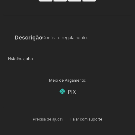
Descrição
Confira o regulamento.
Hsbdhuzjaha
Meio de Pagamento:
PIX
Precisa de ajuda?
Falar com suporte