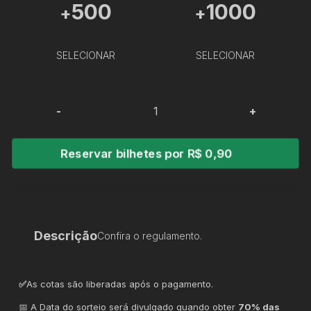
500
1000
+
+
SELECIONAR
SELECIONAR
-
+
Reservar bilhetes por R$ 0,90
Descrição
Confira o regulamento.
✅
As cotas são liberadas após o pagamento.
📅 A Data do sorteio será divulgado quando obter
70% das