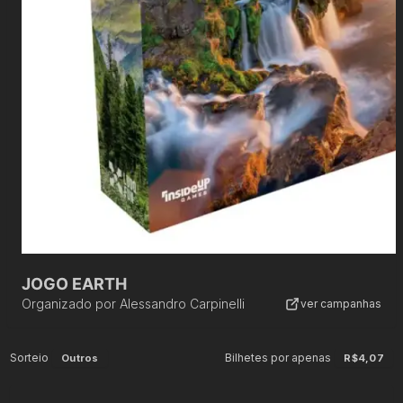
JOGO EARTH
Organizado por
Alessandro Carpinelli
ver campanhas
Sorteio
Bilhetes por apenas
Outros
R$4,07