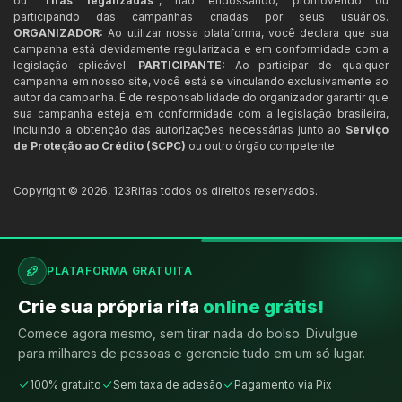
ou
"rifas legalizadas"
, não endossando, promovendo ou
participando das campanhas criadas por seus usuários.
ORGANIZADOR:
Ao utilizar nossa plataforma, você declara que sua
campanha está devidamente regularizada e em conformidade com a
legislação aplicável.
PARTICIPANTE:
Ao participar de qualquer
campanha em nosso site, você está se vinculando exclusivamente ao
autor da campanha. É de responsabilidade do organizador garantir que
sua campanha esteja em conformidade com a legislação brasileira,
incluindo a obtenção das autorizações necessárias junto ao
Serviço
de Proteção ao Crédito (SCPC)
ou outro órgão competente.
Copyright ©
2026
,
123Rifas
todos os direitos reservados.
PLATAFORMA GRATUITA
Crie sua própria rifa
online grátis!
Comece agora mesmo, sem tirar nada do bolso. Divulgue
para milhares de pessoas e gerencie tudo em um só lugar.
100% gratuito
Sem taxa de adesão
Pagamento via Pix