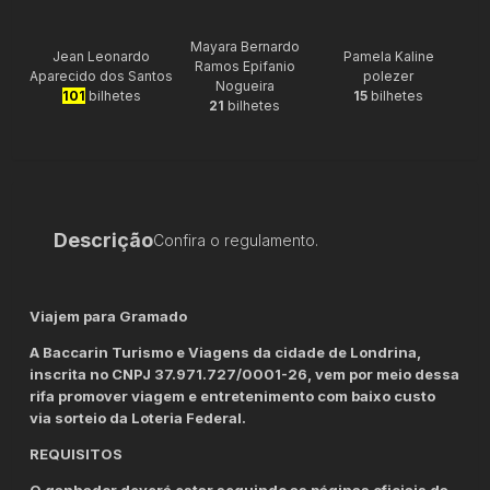
Mayara Bernardo
Jean Leonardo
Pamela Kaline
Ramos Epifanio
Aparecido dos Santos
polezer
Nogueira
101
bilhetes
15
bilhetes
21
bilhetes
Descrição
Confira o regulamento.
Viajem para Gramado
A Baccarin Turismo e Viagens da cidade de Londrina,
inscrita no CNPJ 37.971.727/0001-26, vem por meio dessa
rifa promover viagem e entretenimento com baixo custo
via sorteio da Loteria Federal.
REQUISITOS
O ganhador deverá estar seguindo as páginas oficiais da