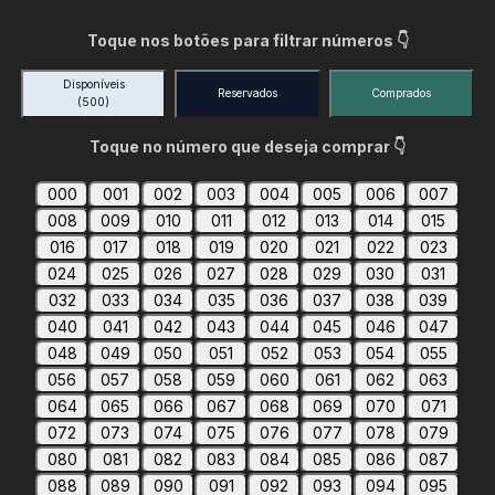
Toque nos botões para filtrar números 👇
Disponíveis
Reservados
Comprados
(500)
Toque no número que deseja comprar 👇
000
001
002
003
004
005
006
007
008
009
010
011
012
013
014
015
016
017
018
019
020
021
022
023
024
025
026
027
028
029
030
031
032
033
034
035
036
037
038
039
040
041
042
043
044
045
046
047
048
049
050
051
052
053
054
055
056
057
058
059
060
061
062
063
064
065
066
067
068
069
070
071
072
073
074
075
076
077
078
079
080
081
082
083
084
085
086
087
088
089
090
091
092
093
094
095