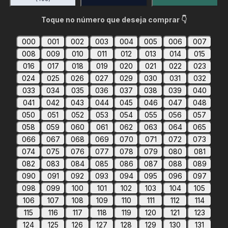
Toque no número que deseja comprar 👇
000
001
002
003
004
005
006
007
008
009
010
011
012
013
014
015
016
017
018
019
020
021
022
023
024
025
026
027
029
030
031
032
033
034
035
036
037
038
039
040
041
042
043
044
045
046
047
048
050
051
052
053
054
055
056
057
058
059
060
061
062
063
064
065
066
067
068
069
070
071
072
073
074
075
076
077
078
079
080
081
082
083
084
085
086
087
088
089
090
091
092
093
094
095
096
097
098
099
100
101
102
103
104
105
106
107
108
109
110
111
112
114
115
116
117
118
119
120
121
123
124
125
126
127
128
129
130
131