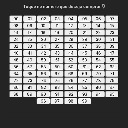
Toque no número que deseja comprar 👇
00
01
02
03
04
05
06
07
08
09
10
11
12
13
14
15
16
17
18
19
20
21
22
23
24
25
26
27
28
29
30
31
32
33
34
35
36
37
38
39
40
41
42
43
44
45
46
47
48
49
50
51
52
53
54
55
56
57
58
59
60
61
62
63
64
65
66
67
68
69
70
71
72
73
74
75
76
77
78
79
80
81
82
83
84
85
86
87
88
89
90
91
92
93
94
95
96
97
98
99