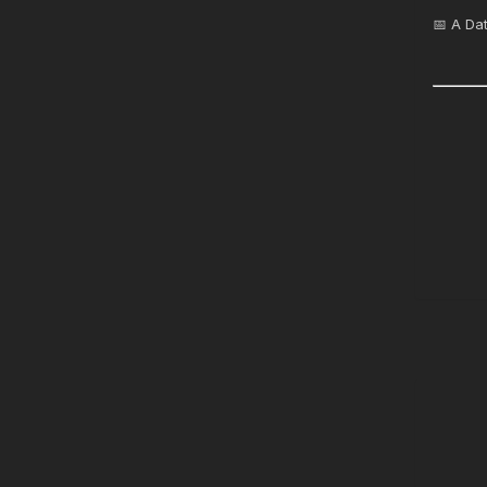
📅 A Da