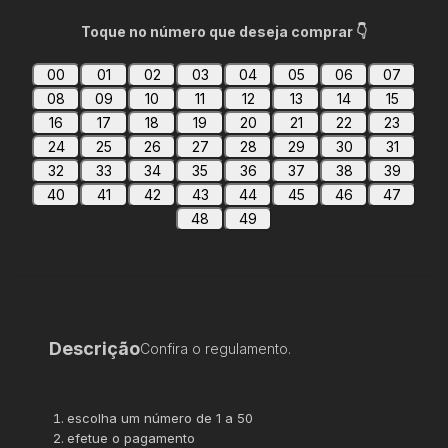
Toque no número que deseja comprar 👇
00
01
02
03
04
05
06
07
08
09
10
11
12
13
14
15
16
17
18
19
20
21
22
23
24
25
26
27
28
29
30
31
32
33
34
35
36
37
38
39
40
41
42
43
44
45
46
47
48
49
Descrição
Confira o regulamento.
escolha um número de 1 a 50
efetue o pagamento