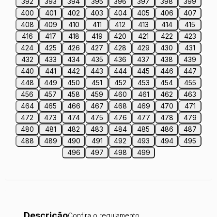
392
393
394
395
396
397
398
399
400
401
402
403
404
405
406
407
408
409
410
411
412
413
414
415
416
417
418
419
420
421
422
423
424
425
426
427
428
429
430
431
432
433
434
435
436
437
438
439
440
441
442
443
444
445
446
447
448
449
450
451
452
453
454
455
456
457
458
459
460
461
462
463
464
465
466
467
468
469
470
471
472
473
474
475
476
477
478
479
480
481
482
483
484
485
486
487
488
489
490
491
492
493
494
495
496
497
498
499
Descrição
Confira o regulamento.