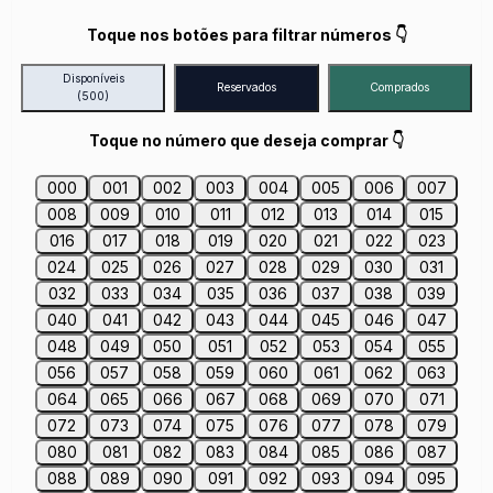
Toque nos botões para filtrar números 👇
Disponíveis
Reservados
Comprados
(500)
Toque no número que deseja comprar 👇
000
001
002
003
004
005
006
007
008
009
010
011
012
013
014
015
016
017
018
019
020
021
022
023
024
025
026
027
028
029
030
031
032
033
034
035
036
037
038
039
040
041
042
043
044
045
046
047
048
049
050
051
052
053
054
055
056
057
058
059
060
061
062
063
064
065
066
067
068
069
070
071
072
073
074
075
076
077
078
079
080
081
082
083
084
085
086
087
088
089
090
091
092
093
094
095