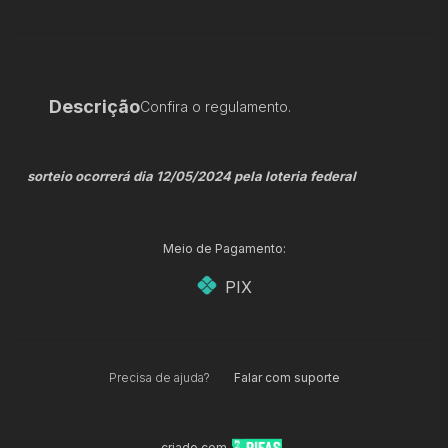
Descrição
Confira o regulamento.
sorteio ocorrerá dia 12/05/2024 pela loteria federal
Meio de Pagamento:
PIX
Precisa de ajuda?
Falar com suporte
criado com