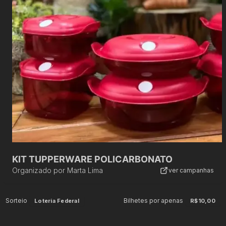
KIT TUPPERWARE POLICARBONATO
Organizado por
Marta Lima
ver campanhas
Sorteio
Bilhetes por apenas
Loteria Federal
R$10,00