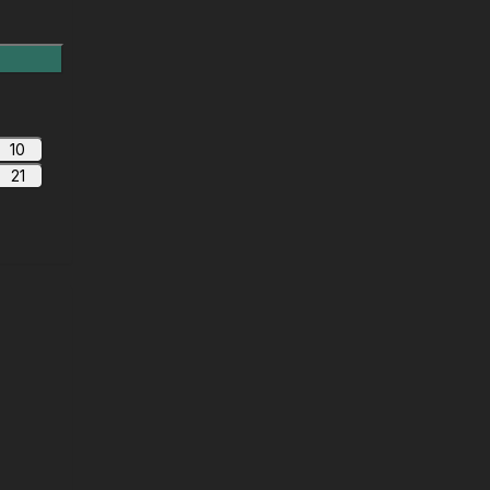
10
21