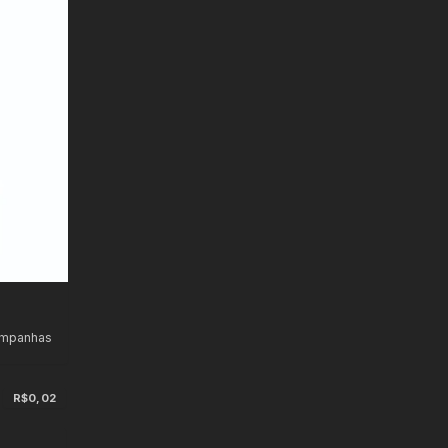
ampanhas
R$0,02