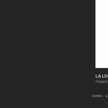
LA L
Organi
Sorteio
L