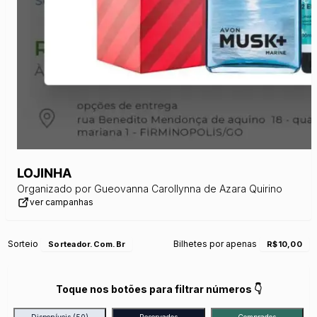
LOJINHA
Organizado por
Gueovanna Carollynna de Azara Quirino
ver campanhas
Sorteio
Bilhetes por apenas
Sorteador.com.br
R$10,00
Toque nos botões para filtrar números 👇