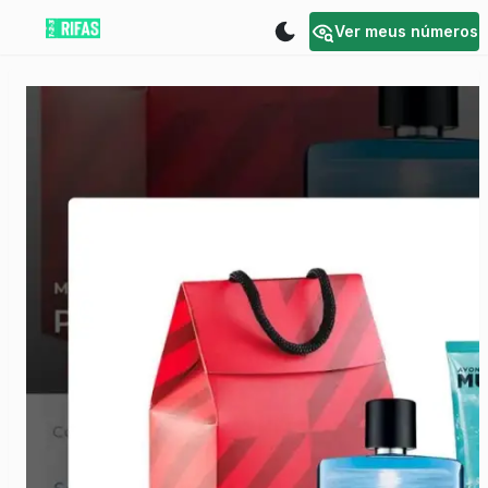
Ver meus números