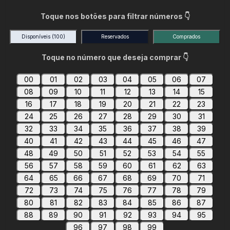
Toque nos botões para filtrar números 👇
Disponíveis
(100)
Reservados
Comprados
Toque no número que deseja comprar 👇
00
01
02
03
04
05
06
07
08
09
10
11
12
13
14
15
16
17
18
19
20
21
22
23
24
25
26
27
28
29
30
31
32
33
34
35
36
37
38
39
40
41
42
43
44
45
46
47
48
49
50
51
52
53
54
55
56
57
58
59
60
61
62
63
64
65
66
67
68
69
70
71
72
73
74
75
76
77
78
79
80
81
82
83
84
85
86
87
88
89
90
91
92
93
94
95
96
97
98
99