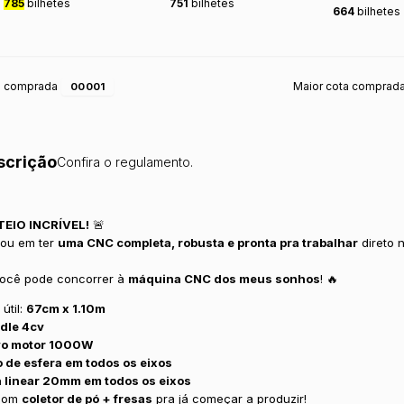
785
bilhetes
751
bilhetes
664
bilhetes
a comprada
Maior cota comprad
00001
scrição
Confira o regulamento.
EIO INCRÍVEL!
🚨
ou em ter
uma CNC completa, robusta e pronta pra trabalhar
direto 
ocê pode concorrer à
máquina CNC dos meus sonhos
! 🔥
útil:
67cm x 1.10m
dle 4cv
vo motor 1000W
 de esfera em todos os eixos
 linear 20mm em todos os eixos
 com
coletor de pó + fresas
pra já começar a produzir!