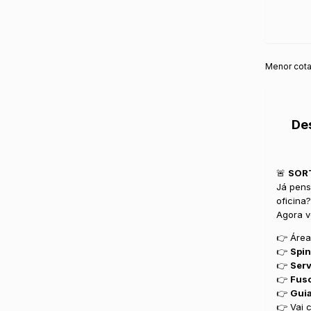
Menor cot
De
🚨
SORT
Já pens
oficina?
Agora v
👉 Área 
👉
Spin
👉
Ser
👉
Fuso
👉
Guia
👉 Vai