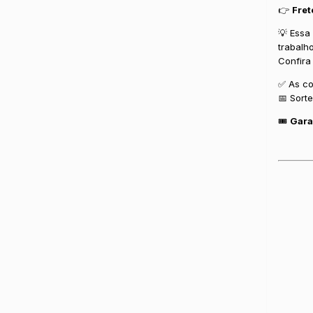
👉
Fret
💡 Essa
trabalh
Confira
✅ As co
📅 Sort
🎟️
Gara