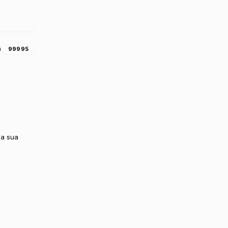
a
99995
na sua